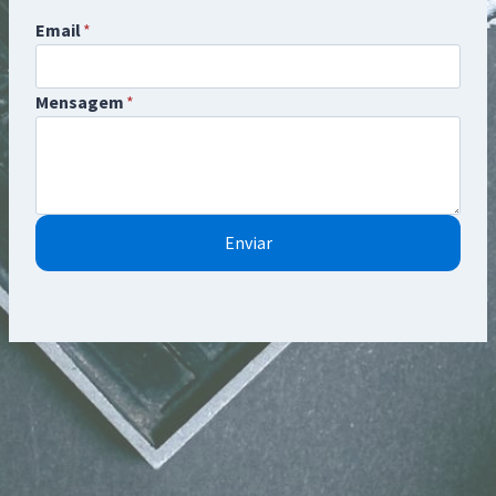
Email
*
Mensagem
*
Enviar