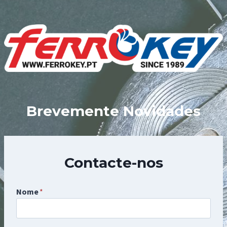
Skip
to
content
Brevemente Novidades
Contacte-nos
Nome
*