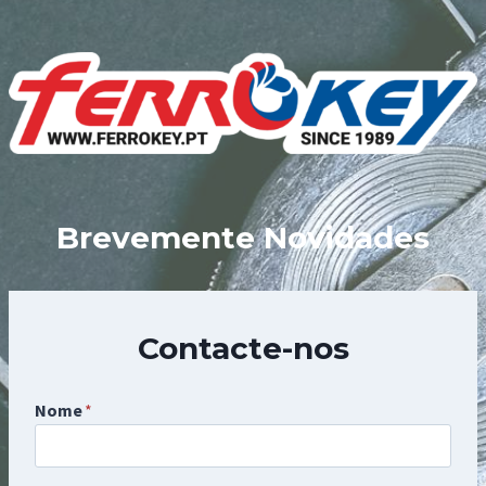
Skip
to
content
Brevemente Novidades
Contacte-nos
Nome
*