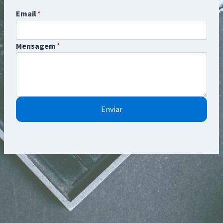
Email
*
Mensagem
*
Enviar