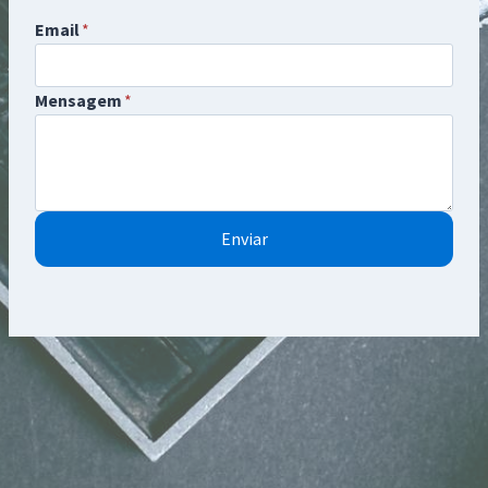
Email
*
Mensagem
*
Enviar