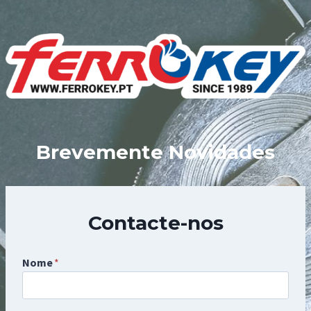
Skip
to
content
Brevemente Novidades
Contacte-nos
Nome
*