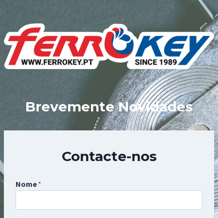
Skip
to
content
Brevemente Novidades
Contacte-nos
Nome
*