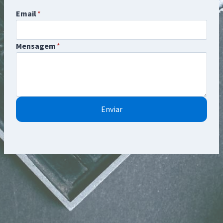
Email
*
Mensagem
*
Enviar