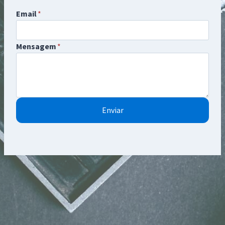
Email
*
Mensagem
*
Enviar