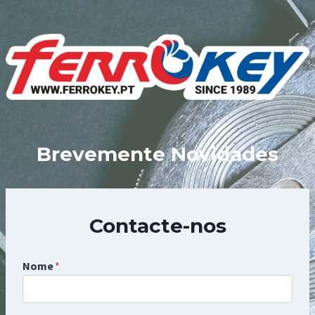
Skip
to
content
Brevemente Novidades
Contacte-nos
Nome
*