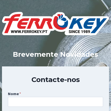
Skip
to
content
Brevemente Novidades
Contacte-nos
Nome
*