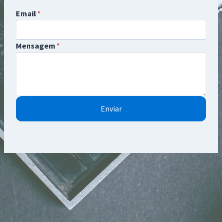
Email
*
Mensagem
*
Enviar