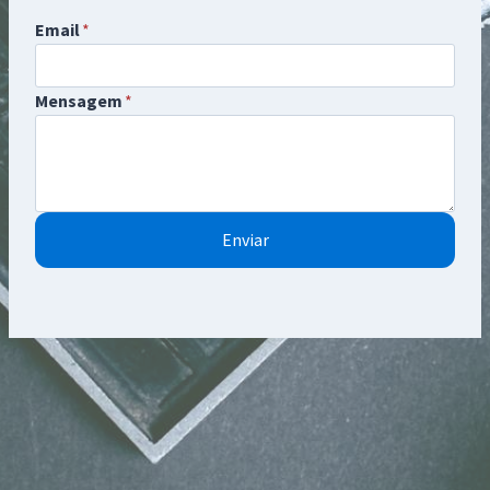
Email
*
Mensagem
*
Enviar