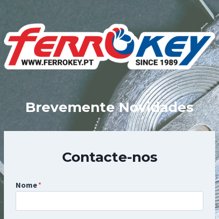
Skip
to
content
Brevemente Novidades
Contacte-nos
Nome
*