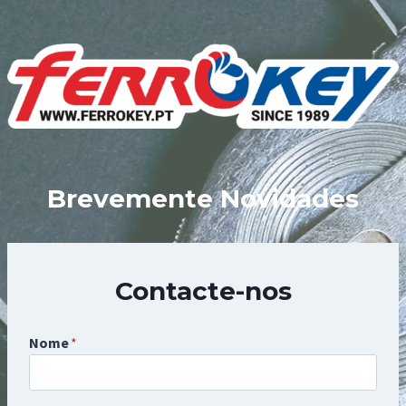
Skip
to
content
Brevemente Novidades
Contacte-nos
Nome
*