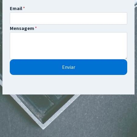
Email
*
Mensagem
*
Enviar