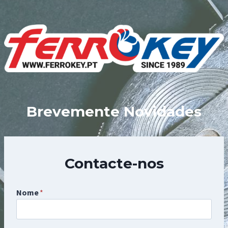
Skip
to
content
Brevemente Novidades
Contacte-nos
Nome
*