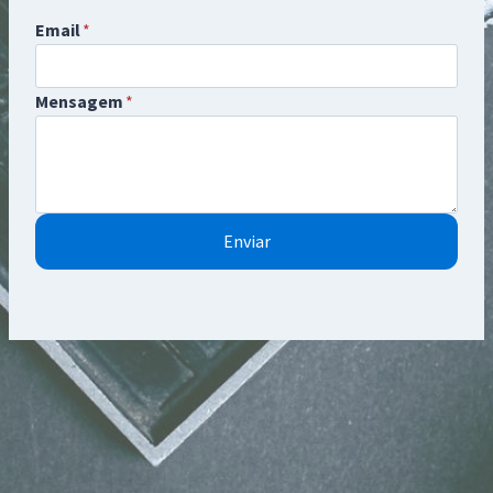
Email
*
Mensagem
*
Enviar