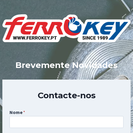
Skip
to
content
Brevemente Novidades
Contacte-nos
Nome
*