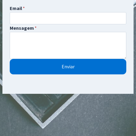
Email
*
Mensagem
*
Enviar