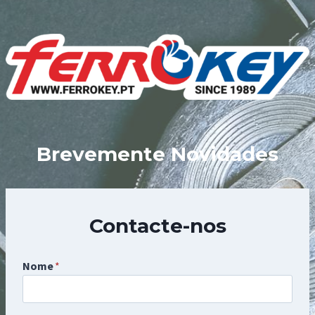
Skip
to
content
Brevemente Novidades
Contacte-nos
Nome
*