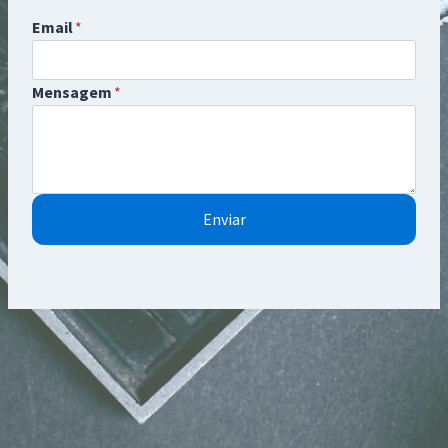
Email
*
Mensagem
*
Enviar