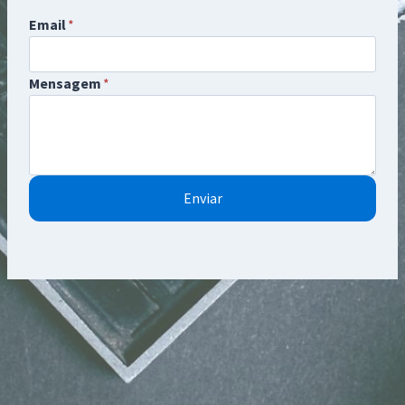
Email
*
Mensagem
*
Enviar