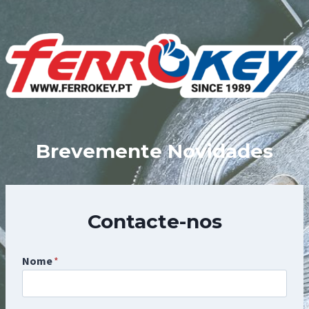
Skip
to
content
Brevemente Novidades
Contacte-nos
Nome
*