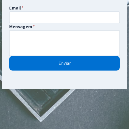
Email
*
Mensagem
*
Enviar