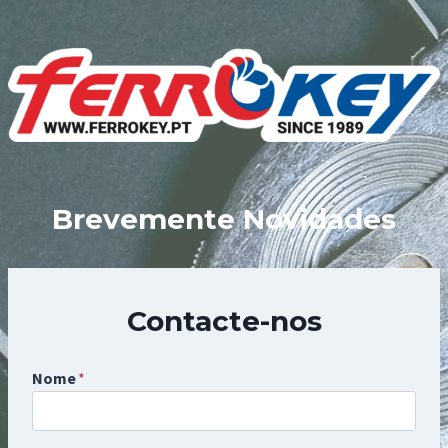
Skip
to
content
Brevemente Novidades
Contacte-nos
Nome
*