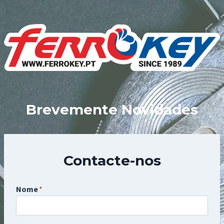
Skip
to
content
Brevemente Novidades
Contacte-nos
Nome
*