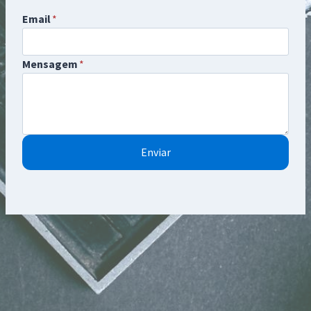
Email
*
Mensagem
*
Enviar