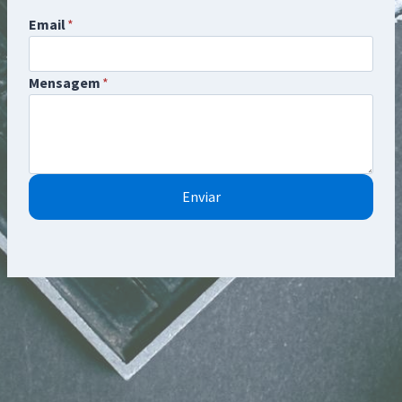
Email
*
Mensagem
*
Enviar