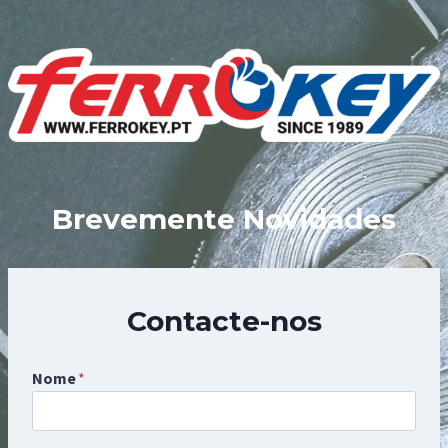
Skip
to
content
Brevemente Novidades
Contacte-nos
Nome
*