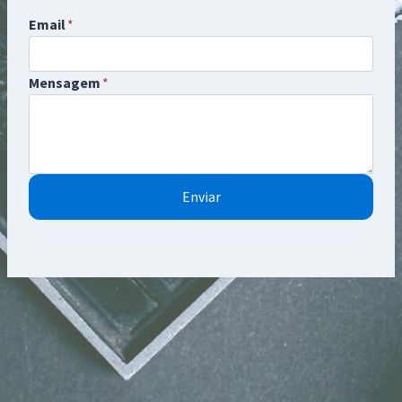
Email
*
Mensagem
*
Enviar