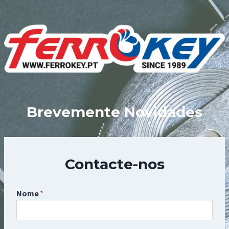
Skip
to
content
Brevemente Novidades
Contacte-nos
Nome
*