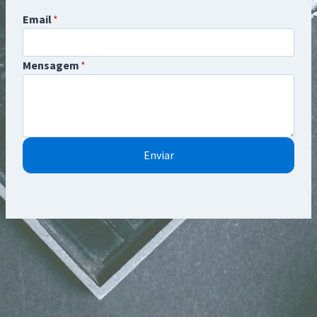
Email
*
Mensagem
*
Enviar