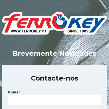
Skip
to
content
Brevemente Novidades
Contacte-nos
Nome
*