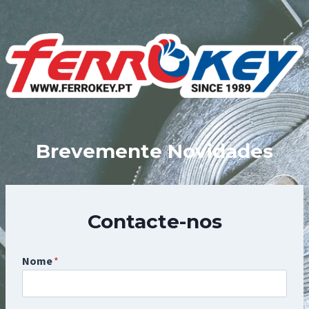
Skip
to
content
Brevemente Novidades
Contacte-nos
Nome
*