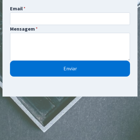
Email
*
Mensagem
*
Enviar