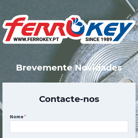
Skip
to
content
Brevemente Novidades
Contacte-nos
Nome
*