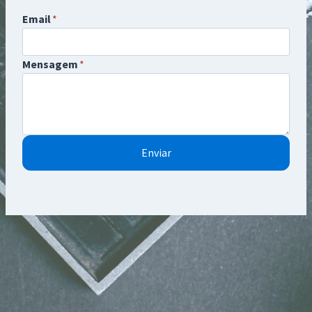
Email
*
Mensagem
*
Enviar