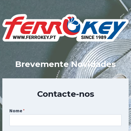
Skip
to
content
Brevemente Novidades
Contacte-nos
Nome
*