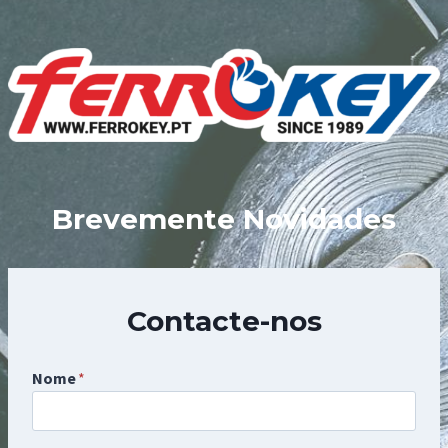
Skip
to
content
Brevemente Novidades
Contacte-nos
Nome
*