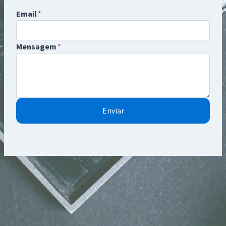
Email
*
Mensagem
*
Enviar