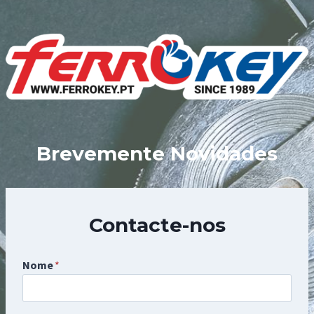
Skip
to
content
Brevemente Novidades
Contacte-nos
Nome
*