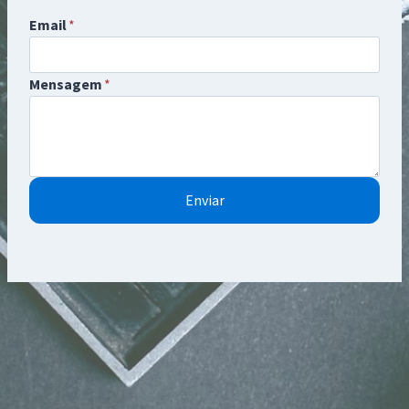
Email
*
Mensagem
*
Enviar