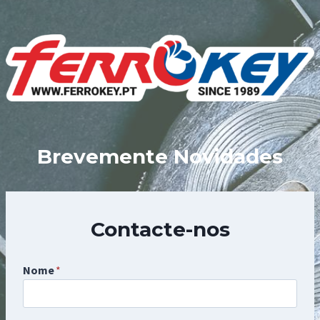
Skip
to
content
Brevemente Novidades
Contacte-nos
Nome
*