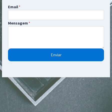
Email
*
Mensagem
*
Enviar