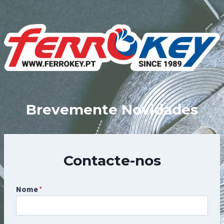
Skip
to
content
Brevemente Novidades
Contacte-nos
Nome
*