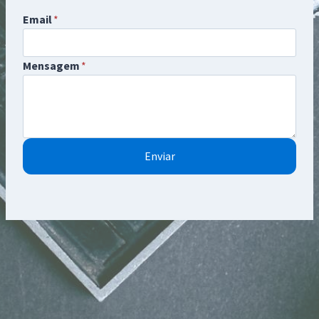
Email
*
Mensagem
*
Enviar