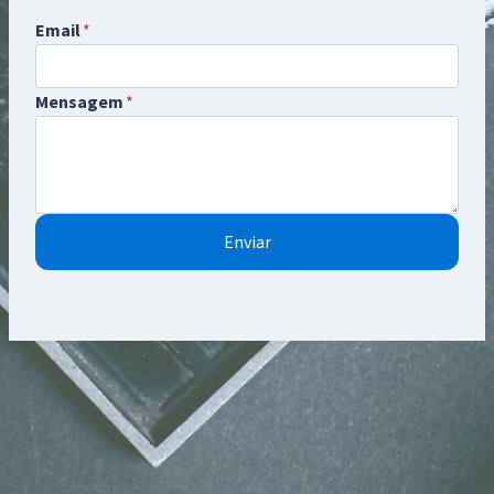
Email
*
Mensagem
*
Enviar