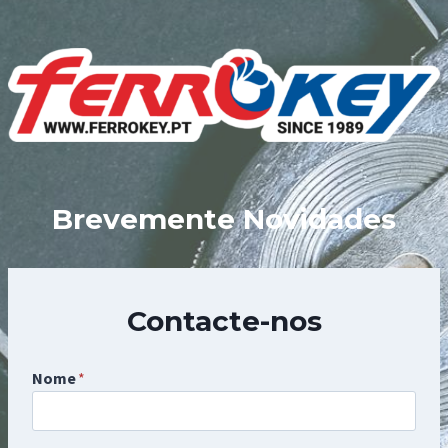
Skip
to
content
Brevemente Novidades
Contacte-nos
Nome
*