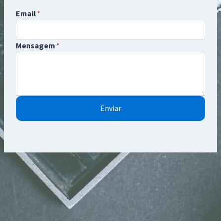
Email
*
Mensagem
*
Enviar