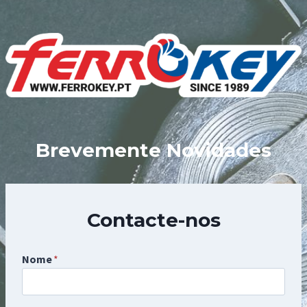
Skip
to
content
Brevemente Novidades
Contacte-nos
Nome
*