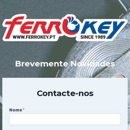
Skip
to
content
Brevemente Novidades
Contacte-nos
Nome
*