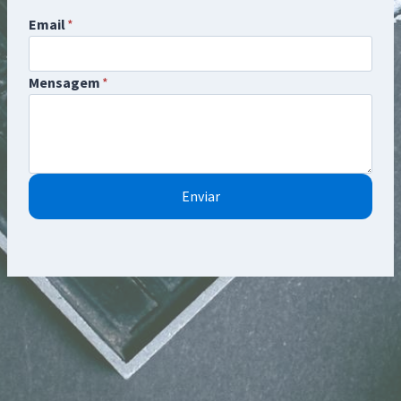
Email
*
Mensagem
*
Enviar