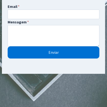
Email
*
Mensagem
*
Enviar