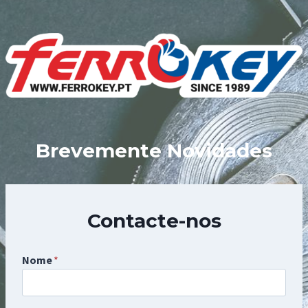
Skip
to
content
Brevemente Novidades
Contacte-nos
Nome
*