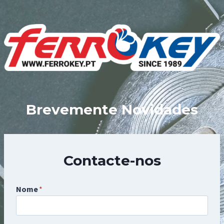
Skip
to
content
Brevemente Novidades
Contacte-nos
Nome
*