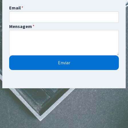
Email
*
Mensagem
*
Enviar