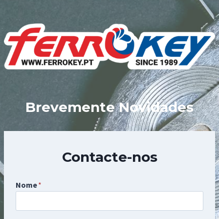
Skip
to
content
Brevemente Novidades
Contacte-nos
Nome
*