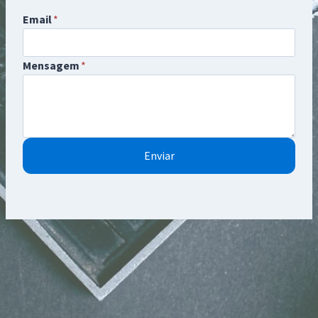
Email
*
Mensagem
*
Enviar