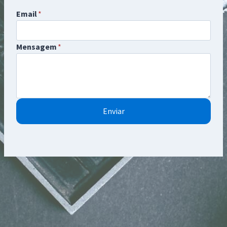
Email
*
Mensagem
*
Enviar