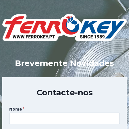
Skip
to
content
Brevemente Novidades
Contacte-nos
Nome
*