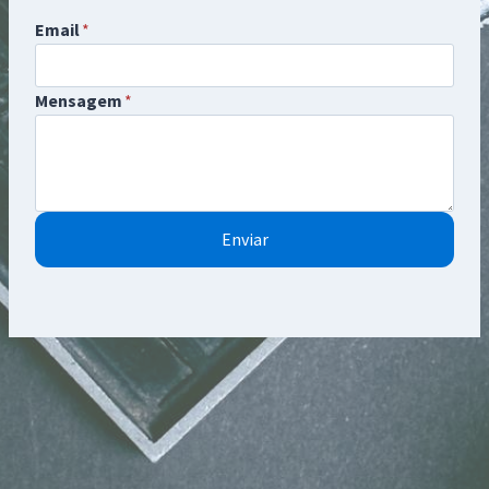
Email
*
Mensagem
*
Enviar