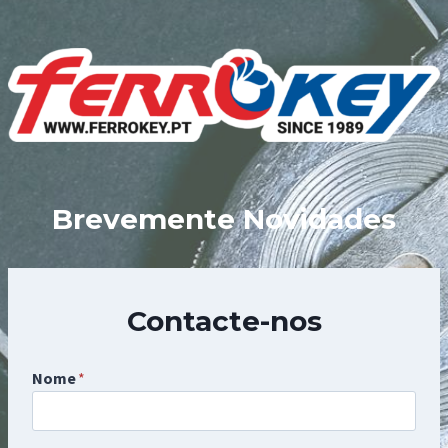
Skip
to
content
Brevemente Novidades
Contacte-nos
Nome
*