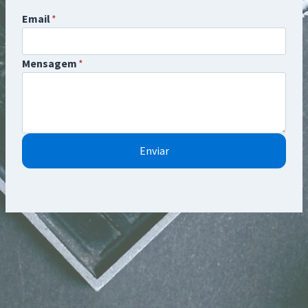
Email
*
Mensagem
*
Enviar