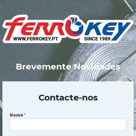
Skip
to
content
Brevemente Novidades
Contacte-nos
Nome
*