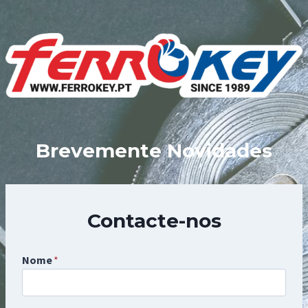
Skip
to
content
Brevemente Novidades
Contacte-nos
Nome
*