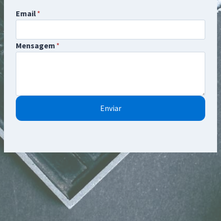
Email
*
Mensagem
*
Enviar