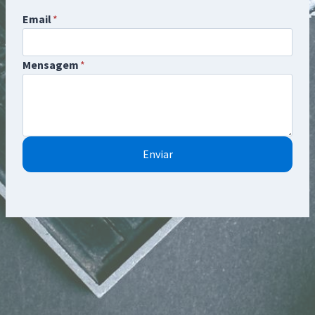
Email
*
Mensagem
*
Enviar