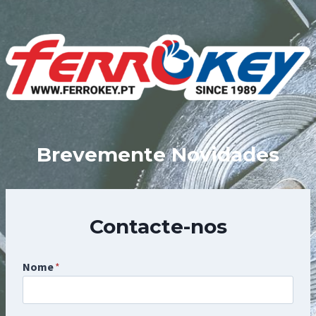
Skip
to
content
Brevemente Novidades
Contacte-nos
Nome
*