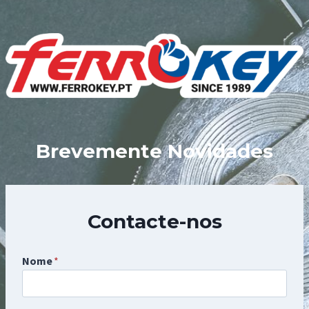
Skip
to
content
Brevemente Novidades
Contacte-nos
Nome
*