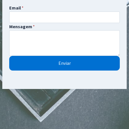
Email
*
Mensagem
*
Enviar