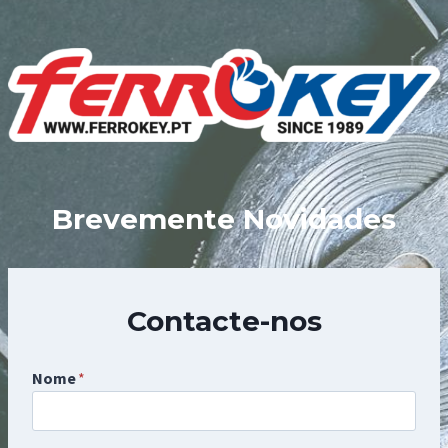
Skip
to
content
Brevemente Novidades
Contacte-nos
Nome
*