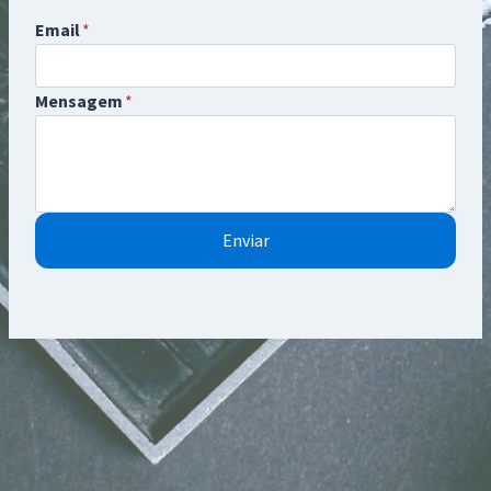
Email
*
Mensagem
*
Enviar