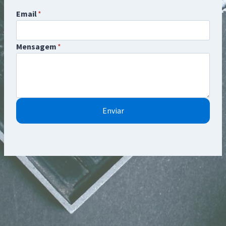
Email
*
Mensagem
*
Enviar