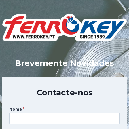
Skip
to
content
Brevemente Novidades
Contacte-nos
Nome
*