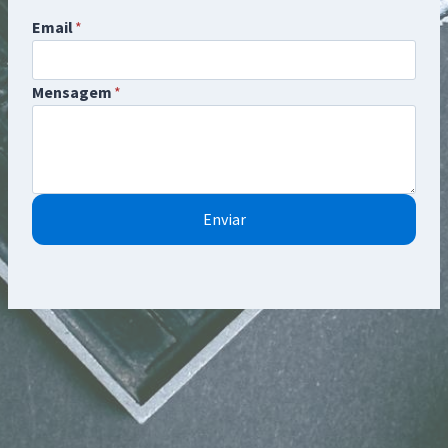
Email
*
Mensagem
*
Enviar