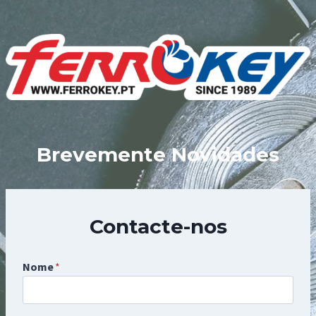
Skip
to
content
Brevemente Novidades
Contacte-nos
Nome
*