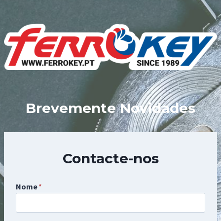
Skip
to
content
Brevemente Novidades
Contacte-nos
Nome
*