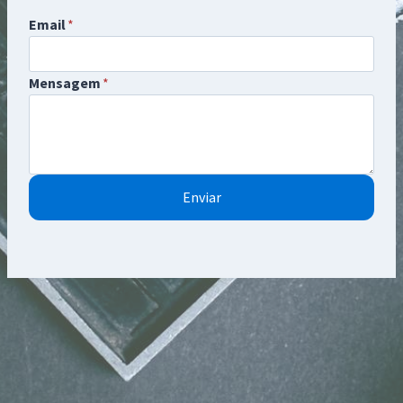
Email
*
Mensagem
*
Enviar